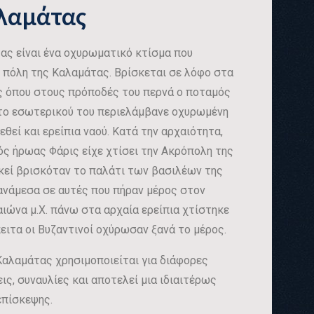
λαμάτας
ας είναι ένα οχυρωματικό κτίσμα που
ή πόλη της Καλαμάτας. Βρίσκεται σε λόφο στα
ς όπου στους πρόποδές του περνά ο ποταμός
το εσωτερικού του περιελάμβανε οχυρωμένη
θεί και ερείπια ναού. Κατά την αρχαιότητα,
ός ήρωας Φάρις είχε χτίσει την Ακρόπολη της
Εκεί βρισκόταν το παλάτι των βασιλέων της
ανάμεσα σε αυτές που πήραν μέρος στον
αιώνα μ.Χ. πάνω στα αρχαία ερείπια χτίστηκε
πειτα οι Βυζαντινοί οχύρωσαν ξανά το μέρος.
Καλαμάτας χρησιμοποιείται για διάφορες
ς, συναυλίες και αποτελεί μια ιδιαιτέρως
επίσκεψης.