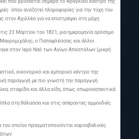
εκεί που βρίσκεται σήμερα το Φράγκικο κάστρο της
ηρές όπου αναζητεί πληροφορίες για την τύχη του
ς στον Αχιλλέα για να επιστρέψει στη μάχη.
τις 23 Μαρτίου του 1821, μια ημερομηνία ορόσημο
ς Μαυρομιχάλης, ο Παπαφλέσσας και άλλοι
τηκε στον Ιερό Ναό των Αγίων Αποστόλων (μικρή
στικό, οικονομικό και εμπορικό κέντρο της
τική παραγωγή με πιο γνωστή την παραγωγή
ύκα, σταφίδα και άλλα είδη, όπως οπωροκηπευτικά.
 δίπλα στη θάλασσα και στις απέραντες αμμουδιές
ια του οποίου πραγματοποιούνται καρναβαλικές
μάτων.