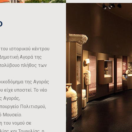
ο
 του ιστορικού κέντρου
 Δημοτική Αγορά της
 πολύβουο πλήθος των
οικοδόμημα της Αγοράς
είχε υποστεί. Το νέο
ς Αγοράς,
ουργείο Πολιτισμού,
ό Μουσείο.
η του νομού σε
ίας και Τριφυλίας, η