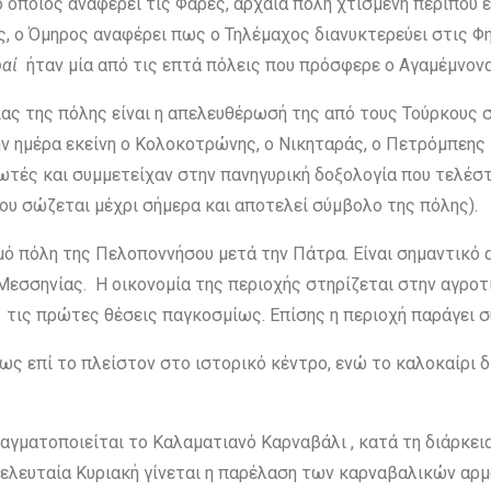
ο οποίος αναφέρει τις Φαρές, αρχαία πόλη χτισμένη περίπου 
ς, ο Όμηρος αναφέρει πως ο Τηλέμαχος διανυκτερεύει στις Φ
ραί
ήταν μία από τις επτά πόλεις που πρόσφερε ο Αγαμέμνονα
ας της πόλης είναι η απελευθέρωσή της από τους Τούρκους σ
ην ημέρα εκείνη ο Κολοκοτρώνης, ο Νικηταράς, ο Πετρόμπεη
ωτές και συμμετείχαν στην πανηγυρική δοξολογία που τελέσ
ου σώζεται μέχρι σήμερα και αποτελεί σύμβολο της πόλης).
ό πόλη της Πελοποννήσου μετά την Πάτρα. Είναι σημαντικό α
 Μεσσηνίας. Η οικονομία της περιοχής στηρίζεται στην αγρο
 τις πρώτες θέσεις παγκοσμίως. Επίσης η περιοχή παράγει σ
 ως επί το πλείστον στο ιστορικό κέντρο, ενώ το καλοκαίρι
αγματοποιείται το Καλαματιανό Καρναβάλι , κατά τη διάρκε
τελευταία Κυριακή γίνεται η παρέλαση των καρναβαλικών αρ